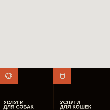
Наши мастера
Миссия компании
Вакансии
Академия
SPA-процедуры
Франшиза
ФИЛИАЛЫ
Ул. Михаила Сперанского 43, пом. 3
50 лет Октября, 63г
ИП Рындевич Данил Алексеевич
ИНН 550 725 775 032
644 043, г. Омск, ул.
Фрунзе 1к 4, офис 803
Политика персональных данных
© 2018 — 2025